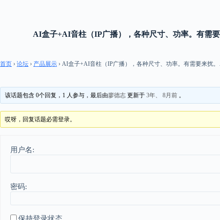
跳
过
内
AI盒子+AI音柱（IP广播），各种尺寸、功率。有需
容
首页
›
论坛
›
产品展示
›
AI盒子+AI音柱（IP广播），各种尺寸、功率。有需要来扰。
该话题包含 0个回复，1 人参与，最后由
廖德志
更新于
3年、 8月前
。
哎呀，回复话题必需登录。
用户名:
密码:
保持登录状态