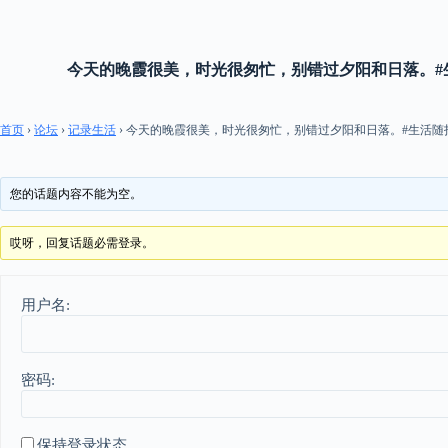
跳
过
内
今天的晚霞很美，时光很匆忙，别错过夕阳和日落。#
容
首页
›
论坛
›
记录生活
›
今天的晚霞很美，时光很匆忙，别错过夕阳和日落。#生活随
您的话题内容不能为空。
哎呀，回复话题必需登录。
用户名:
密码:
保持登录状态