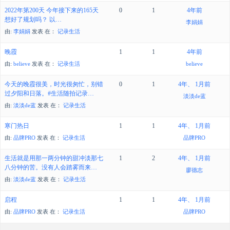
2022年第200天 今年接下来的165天
0
1
4年前
想好了规划吗？ 以…
李娟娟
由:
李娟娟
发表
在：
记录生活
晚霞
1
1
4年前
由:
believe
发表
在：
记录生活
believe
今天的晚霞很美，时光很匆忙，别错
0
1
4年、 1月前
过夕阳和日落。#生活随拍记录…
淡淡de蓝
由:
淡淡de蓝
发表
在：
记录生活
寒门热日
1
1
4年、 1月前
由:
品牌PRO
发表
在：
记录生活
品牌PRO
生活就是用那一两分钟的甜冲淡那七
1
2
4年、 1月前
八分钟的苦。没有人会踏雾而来…
廖德志
由:
淡淡de蓝
发表
在：
记录生活
启程
1
1
4年、 1月前
由:
品牌PRO
发表
在：
记录生活
品牌PRO