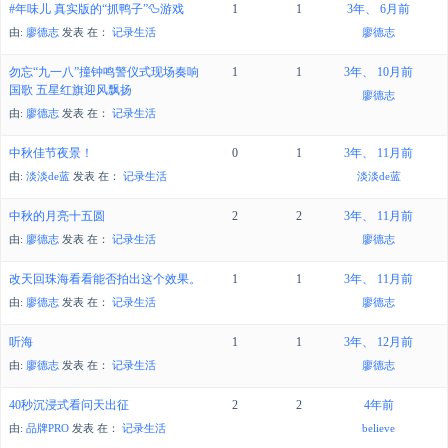
#年味儿 真实版的“抓鸭子”🦆游戏
1
1
3年、 6月前
由:
廖德志
发表
在：
记录生活
廖德志
勿忘“九一八”撞钟鸣警仪式现场奏响
1
1
3年、 10月前
国歌 五星红旗迎风飘扬
廖德志
由:
廖德志
发表
在：
记录生活
中秋佳节夜景！
0
1
3年、 11月前
由:
淡淡de蓝
发表
在：
记录生活
淡淡de蓝
中秋的月亮十五圆
2
2
3年、 11月前
由:
廖德志
发表
在：
记录生活
廖德志
改天回珠海看看能否拍出这个效果。
1
1
3年、 11月前
由:
廖德志
发表
在：
记录生活
廖德志
听海
1
1
3年、 12月前
由:
廖德志
发表
在：
记录生活
廖德志
40秒沉浸式看问天出征
2
2
4年前
由:
品牌PRO
发表
在：
记录生活
believe