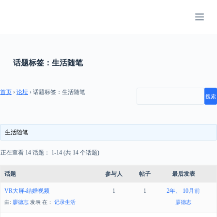
跳
过
内
容
话题标签：生活随笔
首页
›
论坛
›
话题标签：生活随笔
生活随笔
正在查看 14 话题： 1-14 (共 14 个话题)
话题
参与人
帖子
最后发表
VR大屏-结婚视频
1
1
2年、 10月前
由:
廖德志
发表
在：
记录生活
廖德志